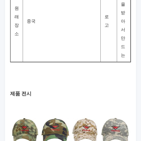
을
원
받
래
로
중국
아
장
고
서
소
만
드
는
제품 전시