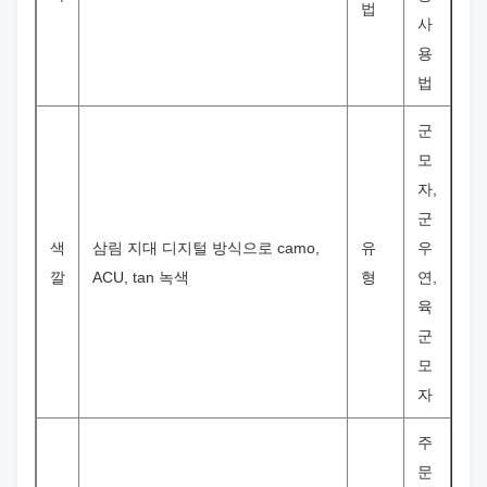
법
사
용
법
군
모
자,
군
색
삼림 지대 디지털 방식으로 camo,
유
우
깔
ACU, tan 녹색
형
연,
육
군
모
자
주
문