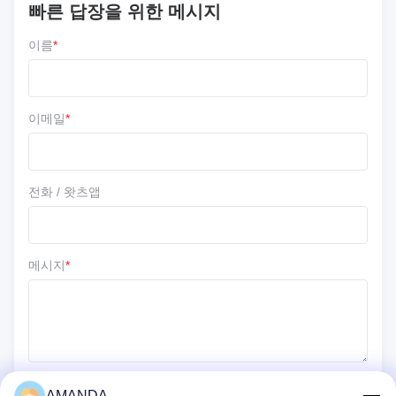
빠른 답장을 위한 메시지
리뷰 를 작성 하십시오
이름
*
5 ★
67%
4 ★
33%
3 ★
0
이메일
*
2 ★
0
1 ★
0
전화 / 왓츠앱
메시지
*
AMANDA