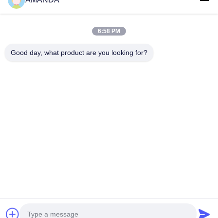
제출
6:58 PM
Good day, what product are you looking for?
25500 노스웨스트 인더스트리얼 파크웨이, 부대 101-C, 게이트웨
이 유통 센터, 포틀랜드, 오리건, 97231-9998, 미국
전화:
0086-20-86893557
이메일:
yakeda888@163.com
홈
제작품
회사 소개
공장 투어
품질 관리
뉴스
모든 케이스
블로그
저희에게 연락주세요
© 2026 GUANGZHOU YAKEDA TRAVELING PRODUCTS CO.,LTD. All
Rights Reserved.