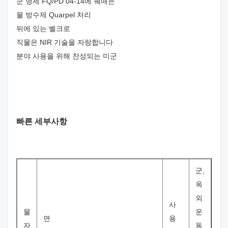
군 명세 FQ/PD 04-14에 꿰매는
물 방수제 Quarpel 처리
뒤에 있는 벨크로
직물은 NIR 기술을 자랑합니다
분야 사용을 위해 찬성되는 미군
빠른 세부사항
군,
옥
외
사
물
운
면
용
자
동