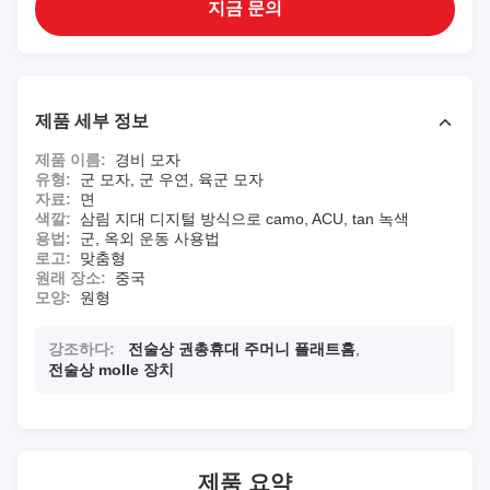
지금 문의
제품 세부 정보
제품 이름:
경비 모자
유형:
군 모자, 군 우연, 육군 모자
자료:
면
색깔:
삼림 지대 디지털 방식으로 camo, ACU, tan 녹색
용법:
군, 옥외 운동 사용법
로고:
맞춤형
원래 장소:
중국
모양:
원형
강조하다:
전술상 권총휴대 주머니 플래트홈
,
전술상 molle 장치
제품 요약