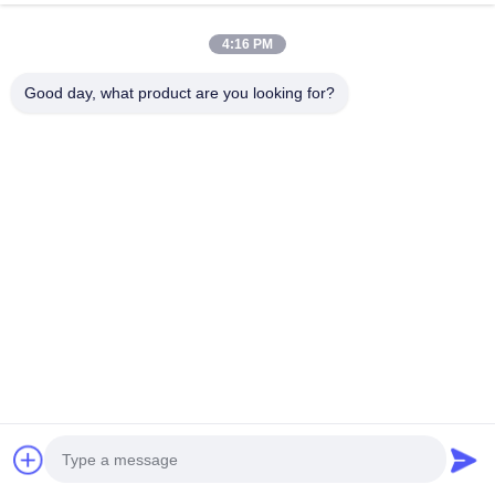
태그:
military grade backpacks
climbing day pack
military day pack
4:16 PM
Good day, what product are you looking for?
고객 리뷰
Noah Brooks
Nov 12.2025
N
Absolutely love this! It’s lightweight, efficient, and solves my
daily problem. The customer support is also top-notch—they
replied to my query in minutes.
Emma Carter
Sep 24.2025
E
This product works like a charm! The design is sleek, and it’s