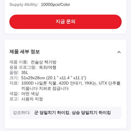
Supply Ability:
10000pcs/Color
지금 문의
제품 세부 정보
제품 이름:
전술상 책가방
응용 프로그램:
옥외/여행
음량:
35L
크기:
51x29x28cm (20.1 " x11.4 " x11.1")
자료:
1000D 나일론 직물, 420D 안대기, YKK는, UTX 단추를
끼웁니다 지퍼로 잠급니다
색깔:
어떤 색상
로고:
사용자 지정
강조하다:
군 당일치기 하이킹
,
상승 당일치기 하이킹