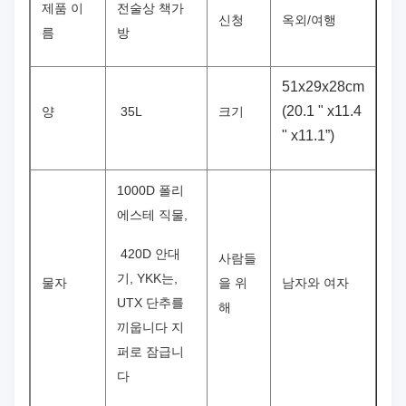
제품 이
전술상 책가
신청
옥외/여행
름
방
51x29x28cm
(20.1 " x11.4
양
35L
크기
" x11.1”)
1000D 폴리
에스테 직물,
420D 안대
사람들
기, YKK는,
물자
을 위
남자와 여자
UTX 단추를
해
끼웁니다 지
퍼로 잠급니
다