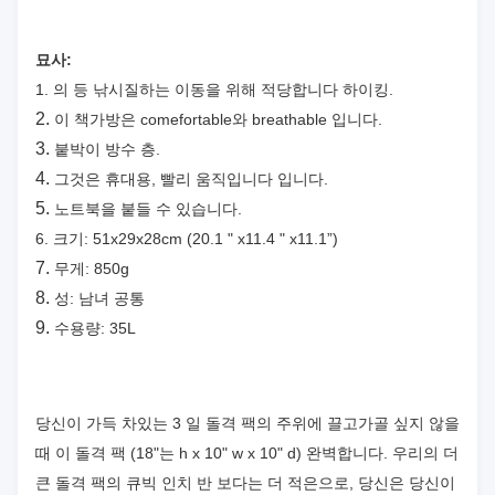
묘사:
1. 의 등 낚시질하는 이동을 위해 적당합니다 하이킹.
2.
이 책가방은 comefortable와 breathable 입니다.
3.
붙박이 방수 층.
4.
그것은 휴대용, 빨리 움직입니다 입니다.
5.
노트북을 붙들 수 있습니다.
6.
크기: 51x29x28cm (20.1 " x11.4 " x11.1”)
7.
무게: 850g
8.
성: 남녀 공통
9.
수용량: 35L
당신이 가득 차있는 3 일 돌격 팩의 주위에 끌고가골 싶지 않을
때 이 돌격 팩 (18"는 h x 10" w x 10" d) 완벽합니다. 우리의 더
큰 돌격 팩의 큐빅 인치 반 보다는 더 적은으로, 당신은 당신이