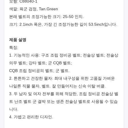
모형: C88040-1
색깔: 육군 검정, Tan.Green
본래 벨트의 조정가능한 크기: 25-50 인치.
크기: 2.1inch 폭은, 가장 긴 조정가능한 길이 53.5inch입니다.
제품 설명
특징:
1. 기능적인 사용: 구조 조립 정비공 벨트; 전술상 벨트; 전술상
의무 벨트; 강타 벨트; 군 CQB 벨트;
CQB 조립 정비공의 벨트; 군 벨트.
2. 튼튼하고 건장한 물자: 최대 내구성을 위한 고품질 가벼운
나일론 직물 물자, 벨트. 잘 만들어지는 신속 이탈 버클.
3. 두 남자 및 여자 전부를 위해 적당한, 조립 정비공 전술상 벨
트 난조 벨트 군 결박 또는 생존 전술상 벨트로 사용될 수 있습
니다.
4. 가볍고 편리한 디자인.