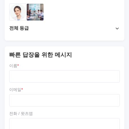
전체 등급
4.7
최근 50개의 리뷰를 바탕으로
빠른 답장을 위한 메시지
리뷰 를 작성 하십시오
이름
*
5 ★
67%
4 ★
33%
3 ★
0
이메일
*
2 ★
0
1 ★
0
전화 / 왓츠앱