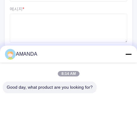
메시지
*
AMANDA
제출
8:14 AM
Good day, what product are you looking for?
25500 노스웨스트 인더스트리얼 파크웨이, 부대 101-C, 게이트웨
이 유통 센터, 포틀랜드, 오리건, 97231-9998, 미국
전화:
0086-20-86893557
이메일:
yakeda888@163.com