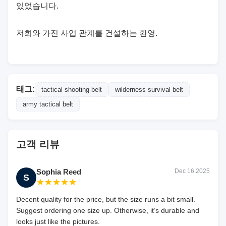
있었습니다.
저희와 가진 사업 관계를 건설하는 환영.
태그:
tactical shooting belt
wilderness survival belt
army tactical belt
고객 리뷰
Sophia Reed
Dec 16.2025
S
Decent quality for the price, but the size runs a bit small.
Suggest ordering one size up. Otherwise, it’s durable and
looks just like the pictures.