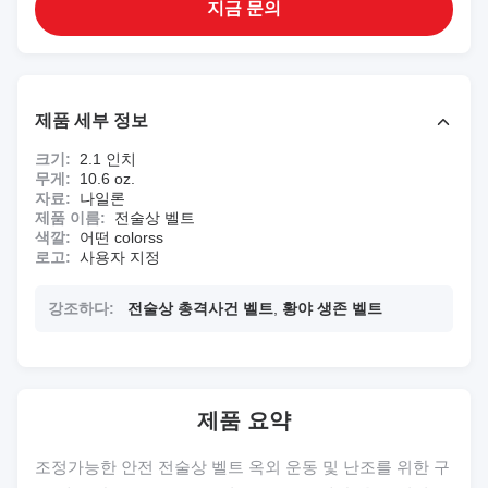
지금 문의
제품 세부 정보
크기:
2.1 인치
무게:
10.6 oz.
자료:
나일론
제품 이름:
전술상 벨트
색깔:
어떤 colorss
로고:
사용자 지정
강조하다:
전술상 총격사건 벨트
,
황야 생존 벨트
제품 요약
조정가능한 안전 전술상 벨트 옥외 운동 및 난조를 위한 구