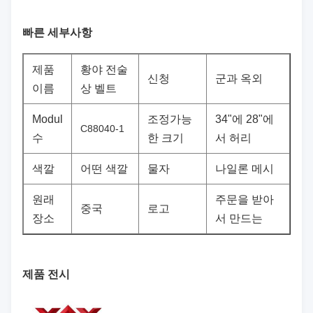
빠른 세부사항
제품
황야 전술
신청
군과 옥외
이름
상 벨트
Modul
조정가능
34"에 28"에
C88040-1
수
한 크기
서 허리
색깔
어떤 색깔
물자
나일론 메시
원래
주문을 받아
중국
로고
장소
서 만드는
제품 전시