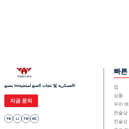
빠른
مصنع lmنتجات الصنع لمنتجية 및 العسكرية!
집
상품
지금 문의
우리 에
전술상
FB
LI
TW
WC
전술상