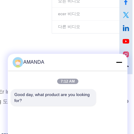
모든 비디오
ecer 비디오
다른 비디오
AMANDA
문의하기
7:12 AM
 lndustry 거
GUANGZHOU YAKEDA
Good day, what product are you looking 
for?
ing 도시, Huadu
TRAVELING PRODUCTS CO.,LTD
25500 노스웨스트 인더스트리얼 파
크웨이, 부대 101-C, 게이트웨이 유
통 센터, 포틀랜드, 오리건, 97231-